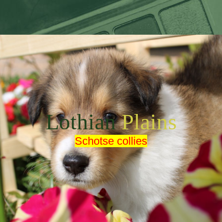
Lothian
Plains
Schotse collies