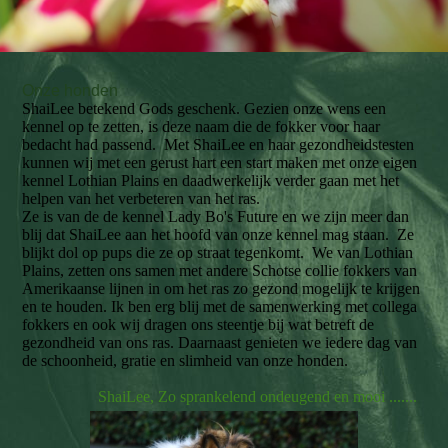
Onze honden
ShaiLee betekend Gods geschenk. Gezien onze wens een
kennel op te zetten, is deze naam die de fokker voor haar
bedacht had passend. Met ShaiLee en haar gezondheidstesten
kunnen wij met een gerust hart een start maken met onze eigen
kennel Lothian Plains en daadwerkelijk verder gaan met het
helpen van het verbeteren van het ras.
Ze is van de de kennel Lady Bo's Future en we zijn meer dan
blij dat ShaiLee aan het hoofd van onze kennel mag staan. Ze
blijkt dol op pups die ze op straat tegenkomt. We van Lothian
Plains, zetten ons samen met andere Schotse collie fokkers van
Amerikaanse lijnen in om het ras zo gezond mogelijk te krijgen
en te houden. Ik ben erg blij met de samenwerking met collega
fokkers en ook wij dragen ons steentje bij wat betreft de
gezondheid van ons ras. Daarnaast genieten we iedere dag van
de schoonheid, gratie en slimheid van onze honden.
ShaiLee, Zo sprankelend ondeugend en mooi .......