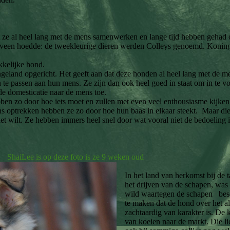
dat ze al heel lang met de mens samenwerken en lange tijd hebben gehad
gveen hoedde: de tweekleurige dieren werden Colleys genoemd. Koningin
akkelijke hond.
geland opgericht. Het geeft aan dat deze honden al heel lang met de 
n te passen aan hun mens. Ze zijn dan ook heel goed in staat om in te v
de domesticatie naar de mens toe.
ebben zo door hoe iets moet en zullen met even veel enthousiasme kijke
 optrekken hebben ze zo door hoe hun baas in elkaar steekt. Maar die
et wilt. Ze hebben immers heel snel door wat vooral niet de bedoeling 
en. ShaiLee is op deze foto is ze 9 weken oud
In het land van herkomst bij de 
het drijven van de schapen, was
wild waartegen de schapen besc
te maken dat de hond over het 
zachtaardig van karakter is. De 
van koeien naar de markt. Die li