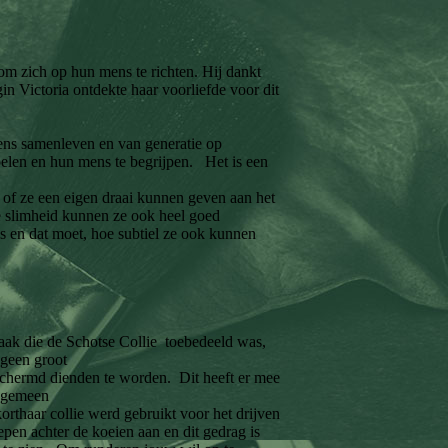
 om zich op hun mens te richten. Hij dankt
 Victoria ontdekte haar voorliefde voor dit
mens samenleven en van generatie op
oelen en hun mens te begrijpen. Het is een
n of ze een eigen draai kunnen geven aan het
 slimheid kunnen ze ook heel goed
is en dat moet, hoe subtiel ze ook kunnen
taak die de Schotse Collie toebedeeld was,
 geen groot
hermd dienden te worden. Dit heeft er mee
algemeen
korthaar collie werd gebruikt voor het drijven
epen achter de koeien aan en dit gedrag is