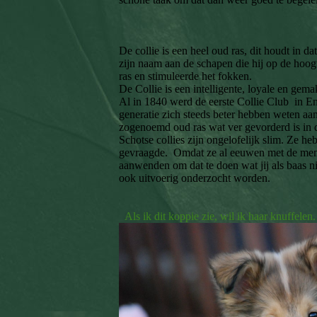
De collie is een heel oud ras, dit houdt in 
zijn naam aan de schapen die hij op de hoo
ras en stimuleerde het fokken.
De Collie is een intelligente, loyale en gem
Al in 1840 werd de eerste Collie Club in En
generatie zich steeds beter hebben weten aa
zogenoemd oud ras wat ver gevorderd is in 
Schotse collies zijn ongelofelijk slim. Ze h
gevraagde. Omdat ze al eeuwen met de mens
aanwenden om dat te doen wat jij als baas ni
ook uitvoerig onderzocht worden.
Als ik dit koppie zie, wil ik haar knuffel