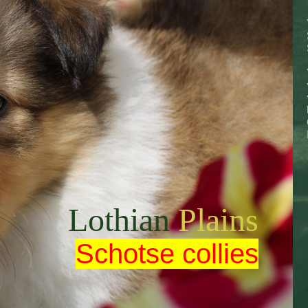
Lothian
Plains
Schotse collies