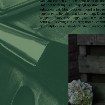
van aard kunnen zijn. De hond heeft als doe
Dat doel heeft hij als hij najaagt op straat, 
kalmte en rust. Maar voor een hond is het e
regelen en te bepalen wat kan en mag. Daaro
krijgen tot hoever ze mogen gaan en vanaf w
hond wil, is veilig zijn en erbij horen. Vanu
zich ontplooien en steeds zelfstandiger wor