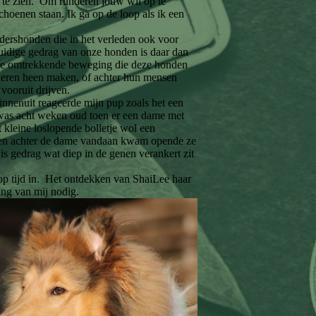
 te zien. Om runderen jouw wil op te
schoenen staan. Ik ga op de loop als ik een
rdershonden die in het verleden ook voor
uidige gedrag van onze honden is daar dan
 de omtrekkende beweging die deze honden
deren heen maken, of achter hun mensen
 vooruit drijven.
innenuit reageerde mijn pup zoals het een
was acht weken oud toen er een dame met
t kleine loslopende bolletje wol een
en achter de dame vandaan kwam opende ze
 is gedrag wat diep in de genen verankert zit
 op tijd in. Het ontdekken van ShaiLee haar
ring van mij nodig.