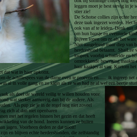
ook bij sommige collies nog wel
leggen moet je best stevig in je 
stier zie!
De Schotse collies zijn echte he
deze taak ingezet werden. Het h
ook van af te leiden. Denk aan
om hun baasje en eventuele kin
blijven lopen om ze als het ware
Niet aangeleerd maar diep van b
herdershond betaamt. ShaiLee 
looprek voorbij schuifelde en he
omtrekkende beweging maakte 
haar kaakjes al vast. Kortom het
et dat wat in haar opkomt.
m de achillespees van de dame even te proeven en...... ik ingreep net
as al in volle gang en zo klein als ze was had ze al wel een beetje stu
vaak als doel de wereld veilig te willen houden voor
 hond wat sterker aanwezig dan bij de andere. Als
uden. Als pup zie je in de regel nog niet zoveel
drag zich al dan niet openbaren
en met het regelen binnen het gezin en dat heeft
twikkeling van de hond. Ineens kunnen ze buiten
s aan jagen. Voorheen deden ze dat nooit!
 zijn en blijven echte herdershonden, die zelfstandig