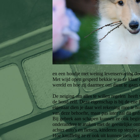
en een hondje met weinig levenservaring do
Met wijd open gesperd bekkie was ze klaar o
wereld en hoe zij daarmee om dient te gaan w
De neiging om alles te willen regelen heeft 
de hond zelf. Deze eigenschap is bij de ene
eigenaar dien je daar wel rekening mee te ho
van deze behoefte, maar pas later zal dit ge
Bij gebrek aan schapen kunnen ze ook beginn
onderandere te maken met de geestelijke on
achter auto's en fietsen, kinderen op stepje
Hoe knuffelig ze er ook uit kunnen zien, het