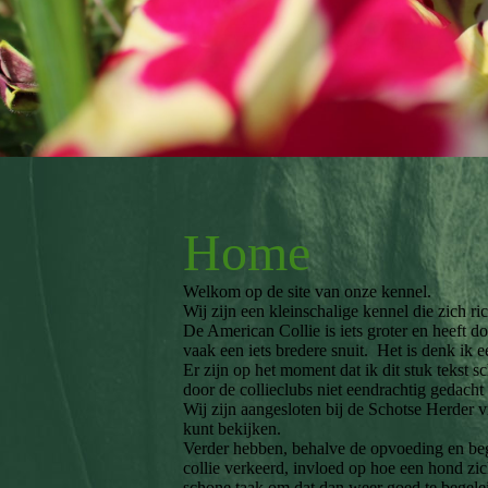
Home
Welkom op de site van onze kennel.
Wij zijn een kleinschalige kennel die zich r
De American Collie is iets groter en heeft d
vaak een iets bredere snuit. Het is denk ik
Er zijn op het moment dat ik dit stuk tekst sc
door de collieclubs niet eendrachtig gedach
Wij zijn aangesloten bij de Schotse Herder v
kunt bekijken.
Verder hebben, behalve de opvoeding en begel
collie verkeerd, invloed op hoe een hond zi
schone taak om dat dan weer goed te begele