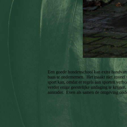
Een goede hondenschool kan extra handvatte
baas te ondernemen. Het maakt niet zoveel u
sport kan, omdat er regels aan sporten verb
verder enige geestelijke uitdaging te krijge
aanrader. Even als samen de omgeving onderz