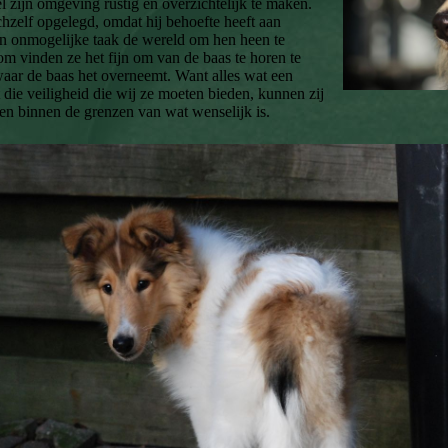
l zijn omgeving rustig en overzichtelijk te maken.
zichzelf opgelegd, omdat hij behoefte heeft aan
en onmogelijke taak de wereld om hen heen te
m vinden ze het fijn om van de baas te horen te
aar de baas het overneemt. Want alles wat een
it die veiligheid die wij ze moeten bieden, kunnen zij
den binnen de grenzen van wat wenselijk is.