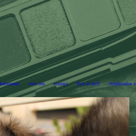
Informatie
over ons
contact
Reu of teef?
hulphonden i