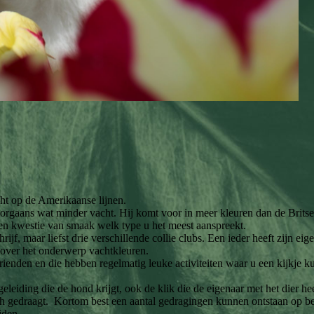
icht op de Amerikaanse lijnen.
oorgaans wat minder vacht. Hij komt voor in meer kleuren dan de Britse 
 een kwestie van smaak welk type u het meest aanspreekt.
hrijf, maar liefst drie verschillende collie clubs. Een ieder heeft zijn ei
t over het onderwerp vachtkleuren.
rienden en die hebben regelmatig leuke activiteiten waar u een kijkje k
eiding die de hond krijgt, ook de klik die de eigenaar met het dier hee
ch gedraagt. Kortom best een aantal gedragingen kunnen ontstaan op be
iden.