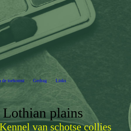
n de toekomst
Gedrag
Links
Lothian plains
Kennel van schotse collies