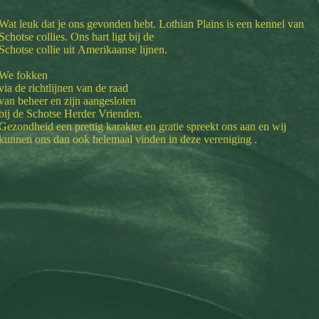
Wat leuk dat je ons gevonden hebt. Lothian Plains is een kennel van
Schotse collies. Ons hart ligt bij de
Schotse collie uit
Amerikaanse lijnen.
We fokken
via de richtlijnen van de raad
van beheer en zijn aangesloten
bij de Schotse Herder Vrienden.
Gezondheid een prettig karakter en gratie spreekt ons aan en wij
kunnen ons dan ook helemaal vinden in deze
vereniging .