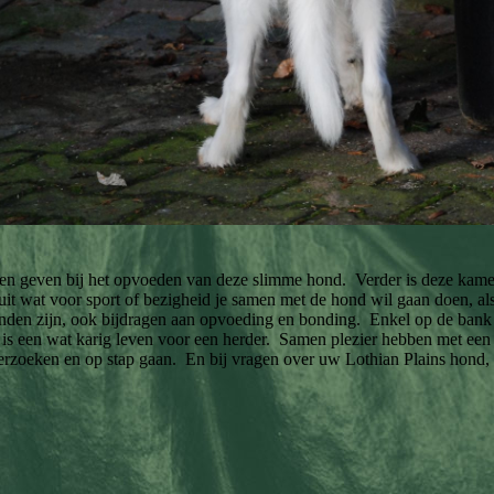
n geven bij het opvoeden van deze slimme hond. Verder is deze kamer
it wat voor sport of bezigheid je samen met de hond wil gaan doen, als
onden zijn, ook bijdragen aan opvoeding en bonding. Enkel op de bank
n, is een wat karig leven voor een herder. Samen plezier hebben met een
oeken en op stap gaan. En bij vragen over uw Lothian Plains hond, kun